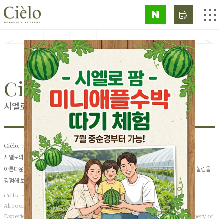
01
11
/
Cièlo
시엘로
Cièlo, Heavenly Retreat!
시엘로의 모든 객실은 천국에서 처럼 편안한 쉼을 드립니다.
아름다운 남해를 품은 사천 비토섬의 환상적인 풍광속에서의 편안한 휴식을 통해 진정한 힐링을
경험해 보세요!
Cièlo, Heavenly Retreat!
All rooms in Cielo give you a comfortable rest like in heaven.
Experience true healing through a relaxing break in the fantastic scenery of