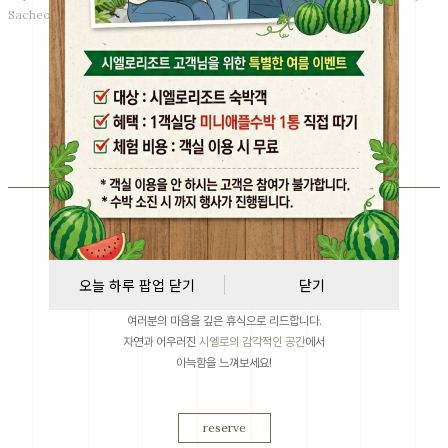
Sacheon Vito Island with beautiful South Sea!
modern interior
place
Minimal & Sensual
화이트&우드톤의 인테리어
속 아기자기한 라탄 가구들이
오늘 하루 팝업 닫기
닫기
감각적이고 편안한 분위기를 자아내
여러분의 마음을 깊은 휴식으로 리드합니다.
자연과 어우러진
시엘로의 감각적인 공간
에서
아늑함을 느껴보세요!
reserve